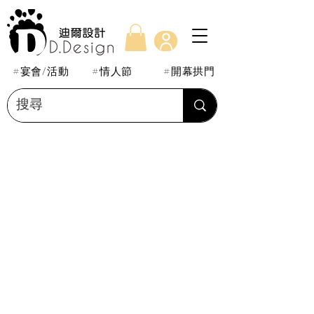
#宴會/活動
#情人節
#開幕拱門