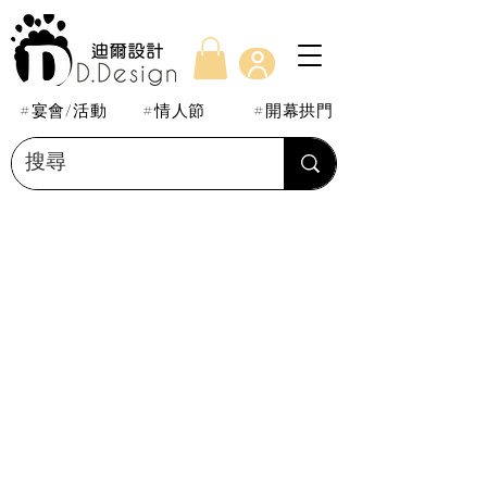
#宴會/活動
#情人節
#開幕拱門