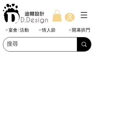
#宴會/活動
#情人節
#開幕拱門