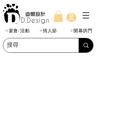
#宴會/活動
#情人節
#開幕拱門