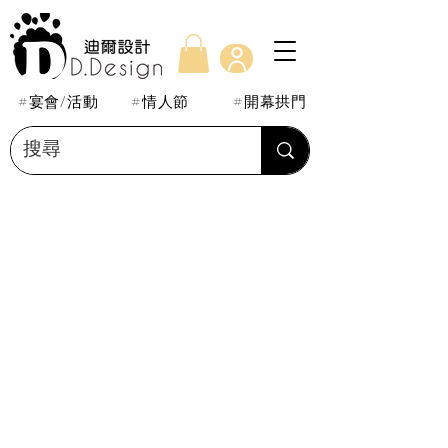
#宴會/活動
#情人節
#開幕拱門