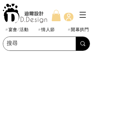
#宴會/活動
#情人節
#開幕拱門