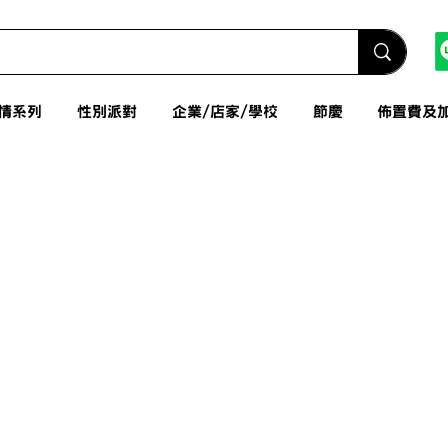
情系列
性別派對
企業/店家/學校
節慶
佈置費及