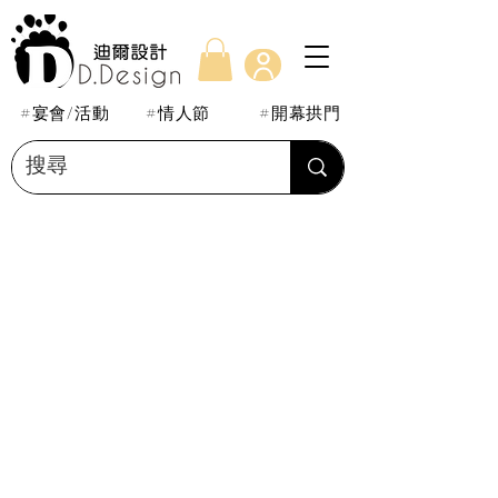
#宴會/活動
#情人節
#開幕拱門