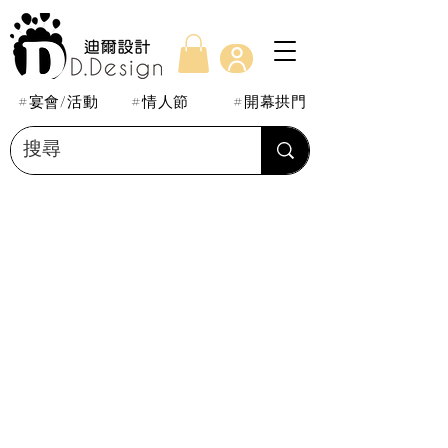
#宴會/活動
#情人節
#開幕拱門