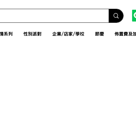
情系列
性別派對
企業/店家/學校
節慶
佈置費及