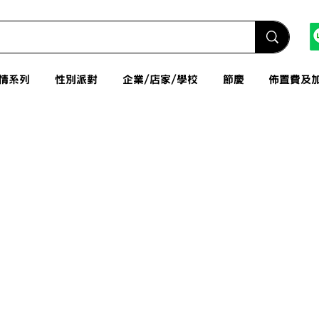
情系列
性別派對
企業/店家/學校
節慶
佈置費及