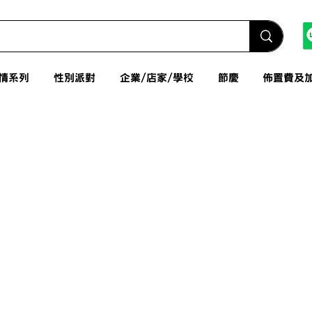
情系列
性別派對
企業/店家/學校
節慶
佈置費及