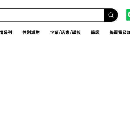
情系列
性別派對
企業/店家/學校
節慶
佈置費及