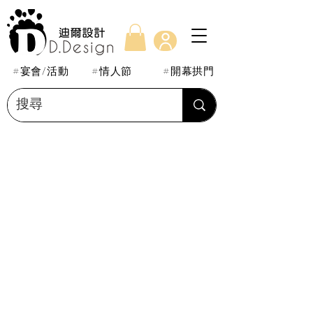
#宴會/活動
#情人節
#開幕拱門