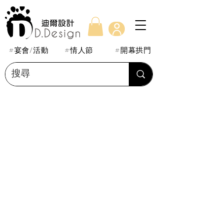
#宴會/活動
#情人節
#開幕拱門